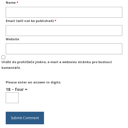
Name
*
Email (will not be published)
*
Website
Uložit do prohlížeče jméno, e-mail a webovou stránku pro budoucí
komentáře.
Please enter an answer in digits:
18 − four =