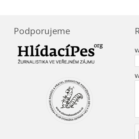
Podporujeme
R
V
V